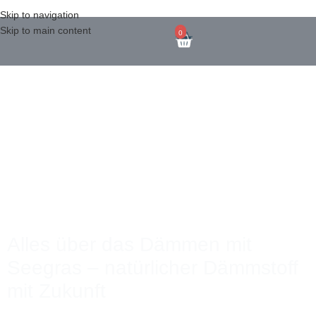
Skip to navigation
Skip to main content
0
0
Mai 26, 2025
Alles über das Dämmen mit
Seegras – natürlicher Dämmstoff
mit Zukunft