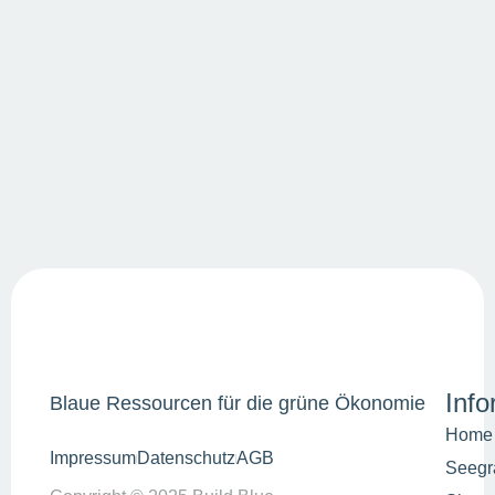
Info
Blaue Ressourcen für die grüne Ökonomie
Home
Impressum
Datenschutz
AGB
Seeg